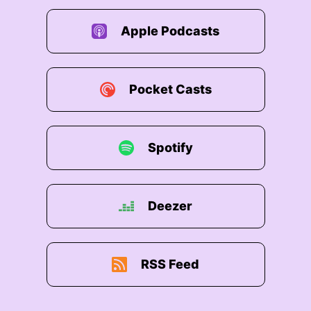
er die klassische Gute, das will ich auch offen lassen
Apple Podcasts
en beiden überhaupt der böse?
 und welche vielleicht?
Pocket Casts
enn es sowas gibt oder die Helden?
ube ich sehr lange offen bleiben für den Leser Welche
Spotify
Deezer
RSS Feed